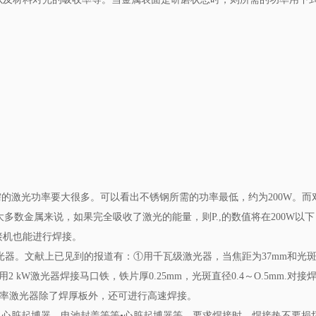
激光功率要大很多。可以看出不锈钢所需的功率最低，约为200W。而
于大多数金属来说，如果完全吸收了激光的能量，则P.,的数值将在200W以
接机也能进行焊接。
光器。文献上已见到的报道有：①用千瓦级激光器，当焦距为37mm和光
②用2 kW激光器焊接马口铁，铁片厚0.25mm，光斑直径0.4～O.5mm.对接
大功率激光器除了焊厚板外，还可进行高速焊接。
心脏起博器，电池封盖等等•心脏起博器等，要求焊接时，焊接热不要损