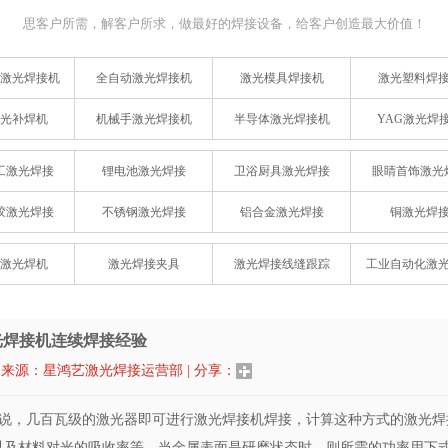
思客户所需，解客户所求，做最好的焊接设备，给客户创造最大价值！
激光焊接机
全自动激光焊接机
激光模具焊接机
激光塑料焊
光补焊机
机械手激光焊接机
半导体激光焊接机
YAG激光焊
工激光焊接
锂电池激光焊接
卫浴厨具激光焊接
眼睛首饰激光
胶激光焊接
不锈钢激光焊接
铝合金激光焊接
铜激光焊
激光焊机
激光焊接夹具
激光焊接线缝跟踪
工业自动化激
光焊接机连续焊接经验
8 | 来源：星鸿艺激光焊接运营部 | 分享：
说，几百瓦级的激光器即可进行
激光焊接机
焊接，计算这种方式的激光焊
以及材料对光的吸收率等。当金属表面是研磨状态时，则所需的功率用下