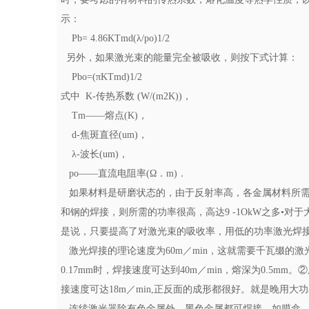
示：
Pb= 4.86KTmd(λ/po)1/2
另外，如果激光束的能量完全被吸收，则按下式计算：
Pbo=(πKTmd)1/2
式中 K-传热系数 (W/(m2K))，
Tm——熔点(K)，
d-焦斑直径(um)，
λ-波长(um)，
po——直流电阻率(Ω．m)．
如果材料是研磨状态的，由于反射率高，各金属材料所需的
和钢的焊接，则所需的功率很高，高达9 -1OkW之多•对
是说，只要提高了对激光束的吸收率，用低的功率激光焊
激光焊接的理论速度为60m／min，这就需要千瓦缀的激
0.17mm时，焊接速度可达到40m／min，熔深为0.5mm。
接速度可达18m／min,正反面的成形都很好。就是晚用
连续激光器除有色金属外，黑色金属都可焊接。如膜盒，