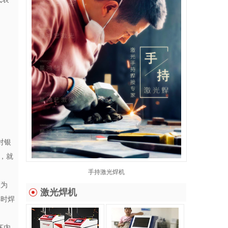
对银
下，就
手持激光焊机
斑为
激光焊机
焊时焊
坏内