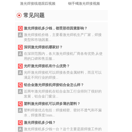
激光焊接线缝跟踪视频
铜手镯激光焊接视频
常见问题
激光焊接机多少钱，都受那些因素影响？
激光焊接机价格，主要看激光焊机生产厂家，焊接
类型和市场因素...
深圳激光焊接机哪家好？
在深圳范围内，各大激光焊接机厂商各有优势,从使
用的口碑和售后服...
光纤激光焊接机有什么优势？
光纤激光焊接机可以焊接各类金属材料，而且可以
满足不同行业的焊接...
铝合金激光焊接机焊接铝合金怎么样？
近两年激光焊接机在铝合金加工行业得到了很好的
发展，铝合金门窗业...
塑料激光焊接机可以焊多薄的塑料？
塑料焊接优点包括：焊接精密、密封不透气和不漏
水，焊接厚度1mm...
激光焊接机多少钱？
激光焊接机多少钱一台？这个主要是跟焊接工件的