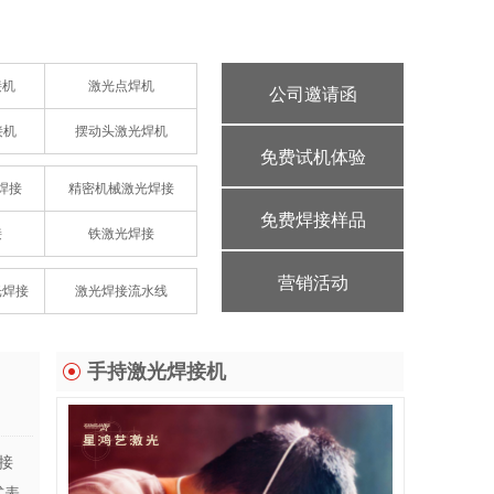
接机
激光点焊机
公司邀请函
接机
摆动头激光焊机
免费试机体验
焊接
精密机械激光焊接
免费焊接样品
接
铁激光焊接
营销活动
光焊接
激光焊接流水线
手持激光焊接机
接
式表